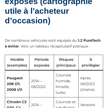
exposés (cartographie
utile à l’acheteur
d’occasion)
De nombreux véhicules sont équipés du
1.2 PureTech
à éviter
. Voici un tableau récapitulatif pratique :
Modèle
Période
Risques
À
(exemples)
exposée
principaux
privilégier
Courroie
Peugeot
Après
2014 –
humide,
208 I/II
,
06/2022
06/2022
limaille,
2008 I/II
(chaîne)
turbo
Citroën C3
Courroie et
2014 –
Versions
II/III
,
C4
lubrificatio