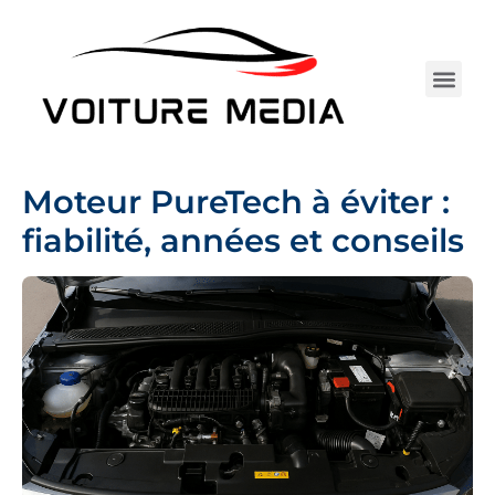
Aller
au
contenu
Électrique 
Entretie
Assurance Au
Achat 
Tests 
Camping-car
Moteur PureTech à éviter :
fiabilité, années et conseils