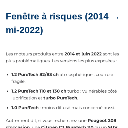
Fenêtre à risques (2014 →
mi-2022)
Les moteurs produits entre
2014 et juin 2022
sont les
plus problématiques. Les versions les plus exposées :
1.2 PureTech 82/83 ch
atmosphérique : courroie
fragile.
1.2 PureTech 110 et 130 ch
turbo : vulnérables côté
lubrification et
turbo PureTech
.
1.0 PureTech
: moins diffusé mais concerné aussi.
Autrement dit, si vous recherchez une
Peugeot 208
d’occasion
, une
Citroën C3 PureTech 110
ou un
SUV