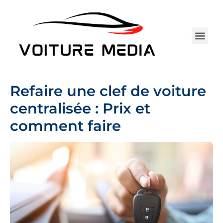
Aller
au
contenu
Électrique 
Entretie
Assurance Au
Achat 
Tests 
Camping-car
Refaire une clef de voiture
centralisée : Prix et
comment faire