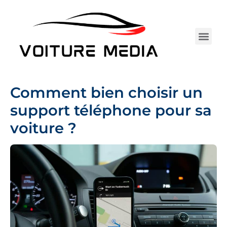
Aller
au
contenu
Électrique 
Entretie
Assurance Au
Achat 
Tests 
Camping-car
Comment bien choisir un
support téléphone pour sa
voiture ?