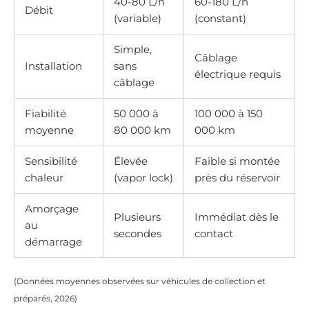
40-80 L/h
60-180 L/h
Débit
(variable)
(constant)
Simple,
Câblage
Installation
sans
électrique requis
câblage
Fiabilité
50 000 à
100 000 à 150
moyenne
80 000 km
000 km
Sensibilité
Élevée
Faible si montée
chaleur
(vapor lock)
près du réservoir
Amorçage
Plusieurs
Immédiat dès le
au
secondes
contact
démarrage
(Données moyennes observées sur véhicules de collection et
préparés, 2026)