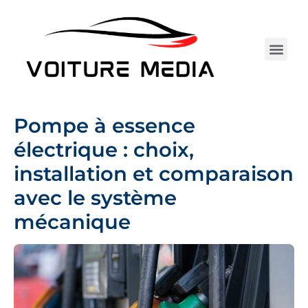
Aller
au
contenu
Électrique 
Entretie
Assurance Au
Achat 
Tests 
Camping-car
Pompe à essence
électrique : choix,
installation et comparaison
avec le système
mécanique