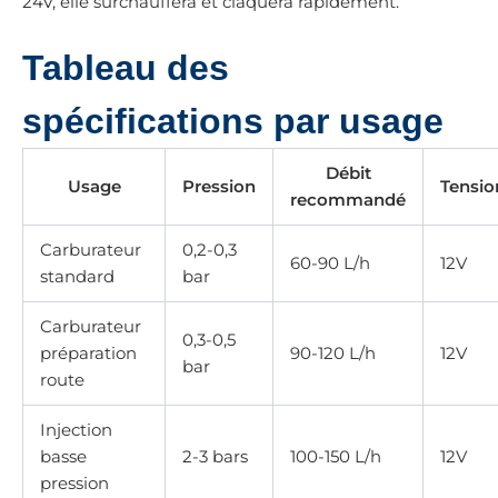
24V, elle surchauffera et claquera rapidement.
Tableau des
spécifications par usage
Débit
Usage
Pression
Tensio
recommandé
Carburateur
0,2-0,3
60-90 L/h
12V
standard
bar
Carburateur
0,3-0,5
préparation
90-120 L/h
12V
bar
route
Injection
basse
2-3 bars
100-150 L/h
12V
pression