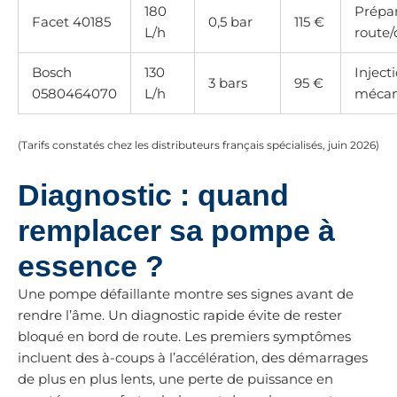
180
Prépar
Facet 40185
0,5 bar
115 €
L/h
route/
Bosch
130
Inject
3 bars
95 €
0580464070
L/h
mécan
(Tarifs constatés chez les distributeurs français spécialisés, juin 2026)
Diagnostic : quand
remplacer sa pompe à
essence ?
Une pompe défaillante montre ses signes avant de
rendre l’âme. Un diagnostic rapide évite de rester
bloqué en bord de route. Les premiers symptômes
incluent des à-coups à l’accélération, des démarrages
de plus en plus lents, une perte de puissance en