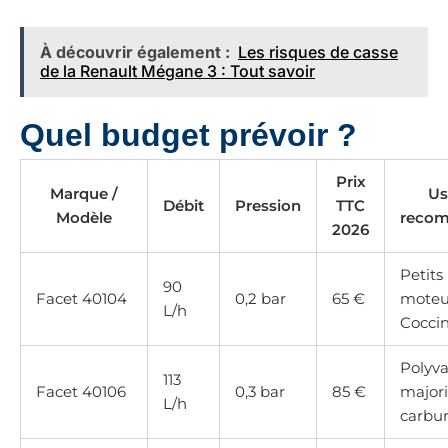
À découvrir également :
Les risques de casse
de la Renault Mégane 3 : Tout savoir
Quel budget prévoir ?
Prix
Marque /
Us
Débit
Pression
TTC
Modèle
reco
2026
Petits
90
Facet 40104
0,2 bar
65 €
moteur
L/h
Coccin
Polyva
113
Facet 40106
0,3 bar
85 €
majori
L/h
carbur