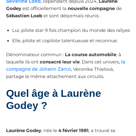
Séverine Loeb
, cependant depuis 2024,
Laurène
Godey
est officiellement la
nouvelle compagne
de
Sébastien Loeb
et sont désormais réunis .
Lui, pilote star 9 fois champion du monde des rallyes
Elle, pilote et copilote talentueuse et reconnue.
Dénominateur commun :
La course automobile
, à
la
laquelle ils ont
consacré leur vie
. Dans cet univers,
compagne de Johann Zarco
, Veronika Thielová,
partage le même attachement aux circuits.
Quel âge à Laurène
Godey ?
Laurène Godey
, née le
4 février 1981
, a trouvé sa