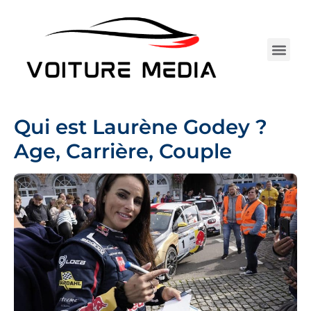
Aller
au
contenu
Électrique 
Entretie
Assurance Au
Achat 
Tests 
Camping-car
Qui est Laurène Godey ?
Age, Carrière, Couple