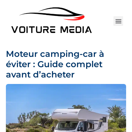
Aller
au
contenu
Électrique 
Entretie
Assurance Au
Achat 
Tests 
Camping-car
Moteur camping-car à
éviter : Guide complet
avant d’acheter