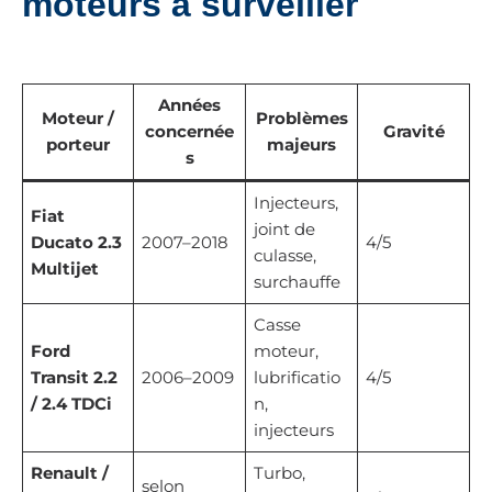
moteurs à surveiller
Années
Moteur /
Problèmes
concernée
Gravité
porteur
majeurs
s
Injecteurs,
Fiat
joint de
Ducato 2.3
2007–2018
4/5
culasse,
Multijet
surchauffe
Casse
Ford
moteur,
Transit 2.2
2006–2009
lubrificatio
4/5
/ 2.4 TDCi
n,
injecteurs
Renault /
Turbo,
selon